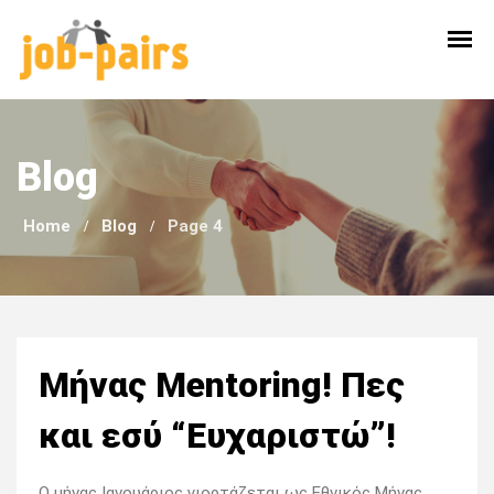
Skip
to
content
Blog
Home
Blog
Page 4
Blog
Μήνας Mentoring! Πες
και εσύ “Ευχαριστώ”!
Ο μήνας Ιανουάριος γιορτάζεται ως Εθνικός Μήνας