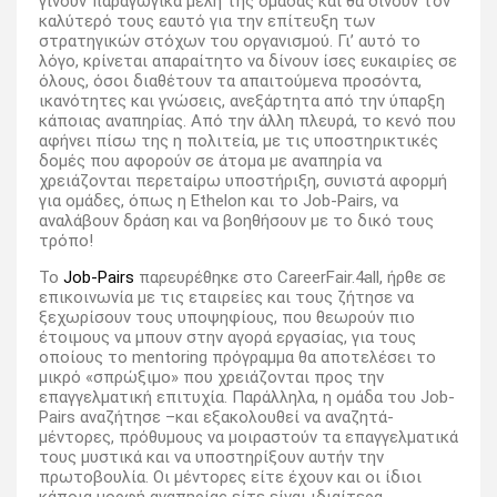
γίνουν παραγωγικά μέλη της ομάδας και θα δίνουν τον
καλύτερό τους εαυτό για την επίτευξη των
στρατηγικών στόχων του οργανισμού. Γι’ αυτό το
λόγο, κρίνεται απαραίτητο να δίνουν ίσες ευκαιρίες σε
όλους, όσοι διαθέτουν τα απαιτούμενα προσόντα,
ικανότητες και γνώσεις, ανεξάρτητα από την ύπαρξη
κάποιας αναπηρίας. Από την άλλη πλευρά, το κενό που
αφήνει πίσω της η πολιτεία, με τις υποστηρικτικές
δομές που αφορούν σε άτομα με αναπηρία να
χρειάζονται περεταίρω υποστήριξη, συνιστά αφορμή
για ομάδες, όπως η Ethelon και το Job-Pairs, να
αναλάβουν δράση και να βοηθήσουν με το δικό τους
τρόπο!
Το
Job-Pairs
παρευρέθηκε στο CareerFair.4all, ήρθε σε
επικοινωνία με τις εταιρείες και τους ζήτησε να
ξεχωρίσουν τους υποψηφίους, που θεωρούν πιο
έτοιμους να μπουν στην αγορά εργασίας, για τους
οποίους το mentoring πρόγραμμα θα αποτελέσει το
μικρό «σπρώξιμο» που χρειάζονται προς την
επαγγελματική επιτυχία. Παράλληλα, η ομάδα του Job-
Pairs αναζήτησε –και εξακολουθεί να αναζητά-
μέντορες, πρόθυμους να μοιραστούν τα επαγγελματικά
τους μυστικά και να υποστηρίξουν αυτήν την
πρωτοβουλία. Οι μέντορες είτε έχουν και οι ίδιοι
κάποια μορφή αναπηρίας είτε είναι ιδιαίτερα