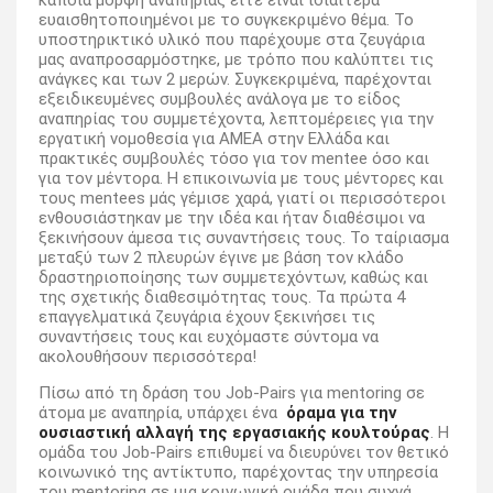
ευαισθητοποιημένοι με το συγκεκριμένο θέμα. Το
υποστηρικτικό υλικό που παρέχουμε στα ζευγάρια
μας αναπροσαρμόστηκε, με τρόπο που καλύπτει τις
ανάγκες και των 2 μερών. Συγκεκριμένα, παρέχονται
εξειδικευμένες συμβουλές ανάλογα με το είδος
αναπηρίας του συμμετέχοντα, λεπτομέρειες για την
εργατική νομοθεσία για ΑΜΕΑ στην Ελλάδα και
πρακτικές συμβουλές τόσο για τον mentee όσο και
για τον μέντορα. Η επικοινωνία με τους μέντορες και
τους mentees μάς γέμισε χαρά, γιατί οι περισσότεροι
ενθουσιάστηκαν με την ιδέα και ήταν διαθέσιμοι να
ξεκινήσουν άμεσα τις συναντήσεις τους. Το ταίριασμα
μεταξύ των 2 πλευρών έγινε με βάση τον κλάδο
δραστηριοποίησης των συμμετεχόντων, καθώς και
της σχετικής διαθεσιμότητας τους. Τα πρώτα 4
επαγγελματικά ζευγάρια έχουν ξεκινήσει τις
συναντήσεις τους και ευχόμαστε σύντομα να
ακολουθήσουν περισσότερα!
Πίσω από τη δράση του Job-Pairs για mentoring σε
άτομα με αναπηρία, υπάρχει ένα
όραμα για την
ουσιαστική αλλαγή της εργασιακής κουλτούρας
. Η
ομάδα του Job-Pairs επιθυμεί να διευρύνει τον θετικό
κοινωνικό της αντίκτυπο, παρέχοντας την υπηρεσία
του mentoring σε μια κοινωνική ομάδα που συχνά