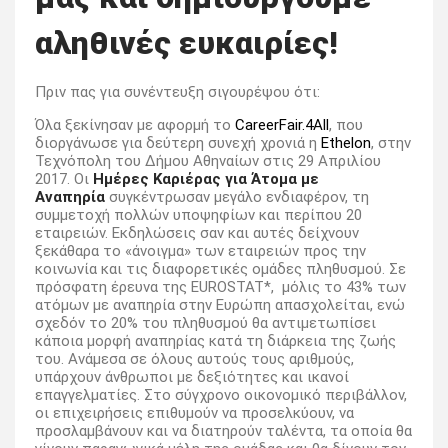
αληθινές ευκαιρίες!
Πριν πας για συνέντευξη σιγουρέψου ότι:
Όλα ξεκίνησαν με αφορμή το
CareerFair.4All
, που
διοργάνωσε για δεύτερη συνεχή χρονιά η
Ethelon
, στην
Τεχνόπολη του Δήμου Αθηναίων στις 29 Απριλίου
2017. Οι
Ημέρες Καριέρας για Άτομα με
Αναπηρία
συγκέντρωσαν μεγάλο ενδιαφέρον, τη
συμμετοχή πολλών υποψηφίων και περίπου 20
εταιρειών. Εκδηλώσεις σαν και αυτές δείχνουν
ξεκάθαρα το «άνοιγμα» των εταιρειών προς την
κοινωνία και τις διαφορετικές ομάδες πληθυσμού. Σε
πρόσφατη έρευνα της EUROSTAT*, μόλις το 43% των
ατόμων με αναπηρία στην Ευρώπη απασχολείται, ενώ
σχεδόν το 20% του πληθυσμού θα αντιμετωπίσει
κάποια μορφή αναπηρίας κατά τη διάρκεια της ζωής
του. Ανάμεσα σε όλους αυτούς τους αριθμούς,
υπάρχουν άνθρωποι με δεξιότητες και ικανοί
επαγγελματίες. Στο σύγχρονο οικονομικό περιβάλλον,
οι επιχειρήσεις επιθυμούν να προσελκύουν, να
προσλαμβάνουν και να διατηρούν ταλέντα, τα οποία θα