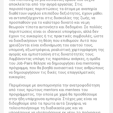
αποκλείεται από την αγορά εργασίας. Στις
περισσότερες περιπτώσεις τα άτομα με αναπηρία
διαθέτουν υψηλού επιπέδου δεξιότητες, έχουν μάθει
να ανταπεξέρχονται στις δυσκολίες της ζωής, να
προσπαθούν για το καλύτερο δυνατό και να μη
θεωρούν τίποτα αυτονόητο και δεδομένο. Σε πολλές
περιπτώσεις είναι οι ιδανικοί υποψήφιοι, αλλά δεν
έχουν τις ευκαιρίες ή τις πρακτικές συμβουλές, ώστε
να διεκδικήσουν τη θέση που επιθυμούν. Αυτό που
χρειάζονται είναι ενδυνάμωση του εαυτού τους,
υπομονή, εξωστρέφεια, ρεαλιστική χαρτογράφηση της
αγοράς και εμπιστοσύνη στις δυνατότητές τους.
Λαμβάνοντας υπόψη τις παραπάνω ανάγκες, η ομάδα
του Job-Pairs θέλησε να δημιουργήσει ένα mentoring
πρόγραμμα, που θα βοηθά ουσιαστικά τους ανθρώπους
να δημιουργήσουν τις δικές τους επαγγελματικές
ευκαιρίες.
Περιμένουμε με ανυπομονησία την ανατροφοδότηση
από τους πρώτους mentors και mentees του
προγράμματος, την οποία με χαρά θα προσθέσουμε
στην ήδη υπάρχουσα εμπειρία. Στόχος μας είναι να
διδαχθούμε από τα πρώτα αυτά ζευγάρια, να
τελειοποιήσουμε τη διαδικασία μας και να
μπορέσουμε να υλοποιήσουμε εκ νέου το πρόγραμμα