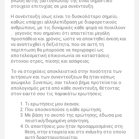
γνώση αυτής (αυτογνωσία) της είναι σημαντικό
στοιχείο επιτυχίας σε μια συνέντευξη.
Η συνέντευξη ίσως είναι το δυσκολότερο σημείο,
καθώς υπάρχει αλληλεπίδραση με διαφορετικούς
ανθρώπους, με τις δυναμικές κάθε φορά να ποικίλουν
… γεγονός που σημαίνει ότι απαιτείται μεγάλη
προσπάθεια και χρόνος, ώστε να αποκτηθεί άνεση και
να αναπτυχθεί η δεξιότητα, που σε αυτή τη
περίπτωση θα μπορούσε να περιγραφεί ως
αποτελεσματική επικοινωνία σε καταστάσεις
έντονου στρες, πίεσης και ασάφειας.
Το να στοχεύεις αποκλειστικά στην ποσότητα των
αιτήσεων και των συνεντεύξεων θα ήταν κάπως
ανώφελο. Συνεπώς, σαν τελικό βήμα προτείνεται ο
απολογισμός μετά από κάθε συνέντευξη, θέτοντας
στον εαυτό σου τις παρακάτω ερωτήσεις:
Τι ερωτήσεις μου έκαναν;
Που αποσκοπούσε η κάθε ερώτηση;
Με βάση το σκοπό της ερώτησης, έδωσα μια
πειστική/δομημένη απάντηση;
Οι απαντήσεις μου ήταν προσαρμοσμένες στη
θέση, στην εταιρεία και στο industry στο οποίο
αυτή δραστηριοποιείται;