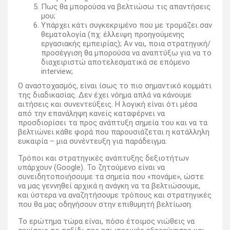
Πως θα μπορούσα να βελτιώσω τις απαντήσεις
μου;
Υπάρχει κάτι συγκεκριμένο που με τρομάζει σαν
θεματολογία (πχ: έλλειψη προηγούμενης
εργασιακής εμπειρίας); Αν ναι, ποια στρατηγική/
προσέγγιση θα μπορούσα να αναπτύξω για να το
διαχειριστώ αποτελεσματικά σε επόμενο
interview;
Ο αναστοχασμός, είναι ίσως το πιο σημαντικό κομμάτι
της διαδικασίας. Δεν έχει νόημα απλά να κάνουμε
αιτήσεις και συνεντεύξεις. Η λογική είναι ότι μέσα
από την επανάληψη κανείς καταφέρνει να
προσδιορίσει τα προς ανάπτυξη σημεία του και να τα
βελτιώνει κάθε φορά που παρουσιάζεται η κατάλληλη
ευκαιρία – μια συνέντευξη για παράδειγμα.
Τρόποι και στρατηγικές ανάπτυξης δεξιοτήτων
υπάρχουν (Google). Το ζητούμενο είναι να
συνειδητοποιήσουμε τα σημεία που «πονάμε», ώστε
να μας γεννηθεί αρχικά η ανάγκη να τα βελτιώσουμε,
και ύστερα να αναζητήσουμε τρόπους και στρατηγικές
που θα μας οδηγήσουν στην επιθυμητή βελτίωση.
Το ερώτημα τώρα είναι, πόσο έτοιμος νιώθεις να