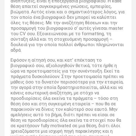
αναπτύξεις, είναι η επεξεργασία βιογραφικού. Η κάθε
θέση απαιτεί συγκεκριμένες γνώσεις, εμπειρίες,
βιώματα. Αυτός είναι και ο σημαντικότερος λόγος, για
τον οποίο ένα βιογραφικό δεν μπορεί να καλύπτει
όλες τις θέσεις. Με την αναζήτηση θέσεων και την
προσαρμογή του βιογραφικού σ’ αυτές γίνεσαι master
του CV σου. Εξοικειώνεσαι με το formatting, τη
σύνταξη αλλά και τη στοχευόμενη προσαρμογή –
δουλειά για την οποία πολλοί άνθρωποι πληρώνονται
αδρά.
Εφόσον η αίτησή σου, και κατ’ επέκταση το
βιογραφικό σου, αξιολογηθούν θετικά, τότε ήρθε η
ώρα να προετοιμαστείς για την συνέντευξη. Εκεί τα
πράγματα δυσκολεύουν. Στην προετοιμασία πρέπει να
μάθεις όσο το δυνατόν περισσότερα για την εταιρεία,
την αγορά στην οποία δραστηριοποιείται, αλλά και να
κάνεις εσωτερική αναζήτηση, με στόχο να
προσδιορίσεις όλα εκείνα τα πράγματα – τόσο στη
θέση όσο και στη συγκειμένη εταιρεία – που θα σε
παρακινούν να δίνεις τον καλύτερό σου εαυτό. Μην
αμελήσεις αυτό το βήμα, διότι πρέπει να είσαι σε
θέση να προσδιορίσεις όλα εκείνα τα στοιχεί που θα
σε κρατήσουν fully motivated σε μια θέση, διότι όλοι
χρειαζόμαστε μια ισχυρή πηγή παρακίνησης και η