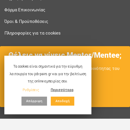
Φόρμα Επικοινωνίας
Όροι & Προϋποθέσεις
Πληροφορίες για τα cookies
Θέλεις να γίνεις Mentor/Mentee;
Τα cookies είναι σημαντικά για την εύρυθμη
Θα χαρούμε να είσαι το νέο μέλος της κοινότητας του
λειτουργία του job-pairs.gr και για την βελτίωση
Job-Pairs!
της online εμπειρίας σου.
Ρυθμίσεις
Περισσότερα
Στείλε αίτηση
Απόρριψη
Αποδοχή