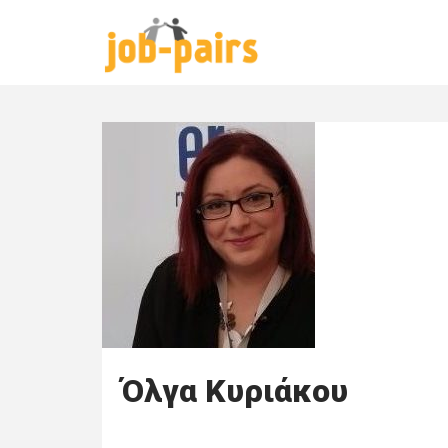
Skip
to
content
Όλγα Κυριάκου