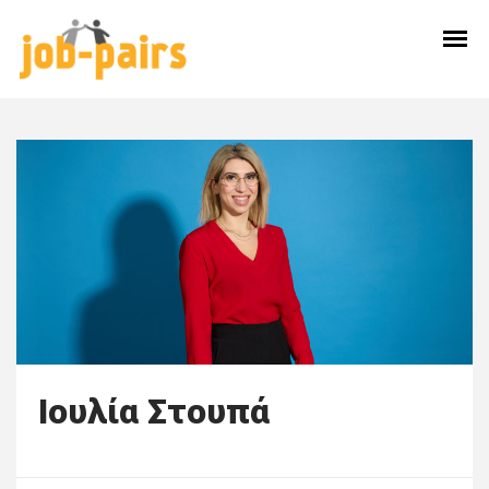
Skip
to
content
Ιουλία Στουπά