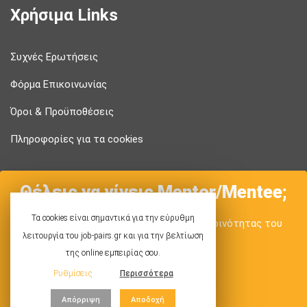
Χρήσιμα Links
Συχνές Ερωτήσεις
Φόρμα Επικοινωνίας
Όροι & Προϋποθέσεις
Πληροφορίες για τα cookies
Θέλεις να γίνεις Mentor/Mentee;
Τα cookies είναι σημαντικά για την εύρυθμη
Θα χαρούμε να είσαι το νέο μέλος της κοινότητας του
λειτουργία του job-pairs.gr και για την βελτίωση
Job-Pairs!
της online εμπειρίας σου.
Ρυθμίσεις
Περισσότερα
Στείλε αίτηση
Απόρριψη
Αποδοχή