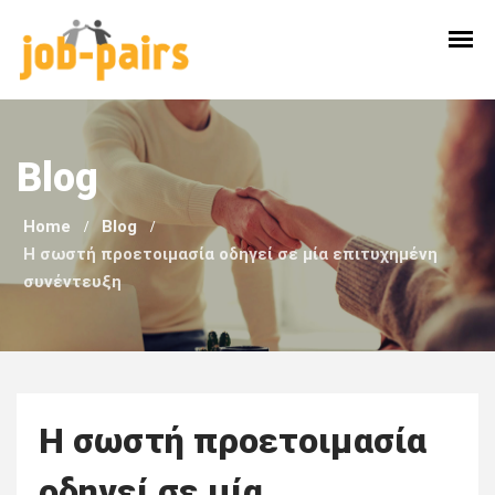
Skip
to
content
Blog
Home
Blog
Η σωστή προετοιμασία οδηγεί σε μία επιτυχημένη
συνέντευξη
Η σωστή προετοιμασία
οδηγεί σε μία