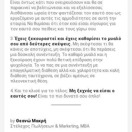
Είναι όντως κάτι που ονειρευόσουν και θα σε
παρακινεί να βελτιώνεσαι και να εξελίσσεσαι;
Αισθάνεσαι ωραία όταν φαντάζεσαι τον εαυτό σου ως
εργαζόμενο με αυτές τις αρμοδιότητες σε αυτή την
εταιρία; Να θυμάσαι ότι όταν εσύ είσαι σίγουρος για
τον εαυτό σου πείθεις και τους γύρω σου.
3.
Έχεις ξεκουραστεί και έχεις καθαρίσει το μυαλό
σου από δεύτερες σκέψεις.
Μη σκέφτεσαι τι θα
κάνεις αν αποτύχεις, μη σκέφτεσαι ότι θα περάσεις
μια δύσκολη συνέντευξη. Το καθαρό μυαλό και η
ξεκούραση έχουν πολύ θετική επίδραση στην
ψυχολογία. Το να πας σε μια συνέντευξη με
επαγγελματική διάθεση αλλά και χαλαρότητα και καλή
διάθεση ταυτόχρονα, σε βάζει αμέσως σε
πλεονεκτική θέση.
4. Και το κλισέ για το τέλος:
Μη ξεχνάς να είσαι ο
εαυτός σου!
Είναι το πιο δυνατό σου όπλο!
by
Θεανώ Μακρή
Στέλεχος Πωλήσεων & Marketing, MBA